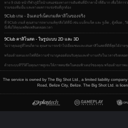
ทาง 9 club หน้ากีฬาภูมิใจนำเสนอช่องทางการเดิมพันที่มีราคาน้ำที่ดีมาก เพื่อให้การว
รวมของทีมนั้น และทางผลการแข่งขันที่ถูกต้อง
9Club เกม - อินเตอร์เน็ตเกมส์คาสิโนของจริง
ที่ 9Club เกมส์ คุณสามารถหาเกมส์ทุกสิ่งได้ที่นี่ เช่น แบล็กแจ็ค และ รูเล็ต , ตู้สล็อต
นี่เพื่อให้คุณเพลิดเพลินตลอดเวลา
9Club คาสิโนสด - ในรูปแบบ 2D และ 3D
ไม่ว่าคุณอยู่ที่ไหนก็ตาม คุณสามารถเข้าไปเยี่ยมชมและเล่นคาสิโนสดที่ดีที่สุดได้ง่า
พร้อมด้วยคนแจกไพ่ที่มีความชำนาญคอยต้อนรับคุณและทำงานจริงในเวลาจริงตลอดทั้งเก
ด้วยระบบทีวีวีดีโอคุณภาพสูงจะให้ภาพคมชัดในคอมพิวเตอร์ชองคุณ พร้อมด้วยภาพแวดล้
The service is owned by The Big Shot Ltd., a limited liability compan
Road, Belize City, Belize. The Big Shot Ltd. is l