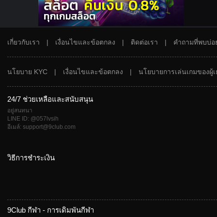
เกี่ยวกับเรา
|
เงื่อนไขและข้อตกลง
|
ติดต่อเรา
|
คำถามที่พบบ่อ
นโยบาย KYC
|
เงื่อนไขและข้อตกลง
|
นโยบายการเล่นเกมของผู้เ
24/7 ช่วยเหลือและสนับสนุน
อยู่สนทนา
LINE ID: @057lvsih
อีเมล์: support@9club.com
วิธีการชำระเงิน
9Club กีฬา - การเดิมพันกีฬา