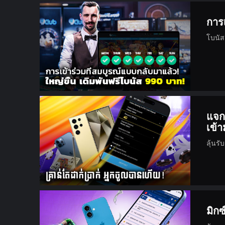
การ
โบนัส
แจก
เข้า
ลุ้นร
มิกซ