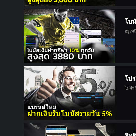
โบน
อยู่เ
โปร
ไม่จำก
สิทธ