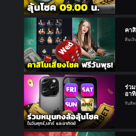
คาสิ
คืนเง
ร่วม
อาทิ
รับสิ