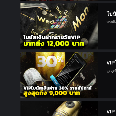
โบน
มากถึ
VIP
สูงสุ
VIP