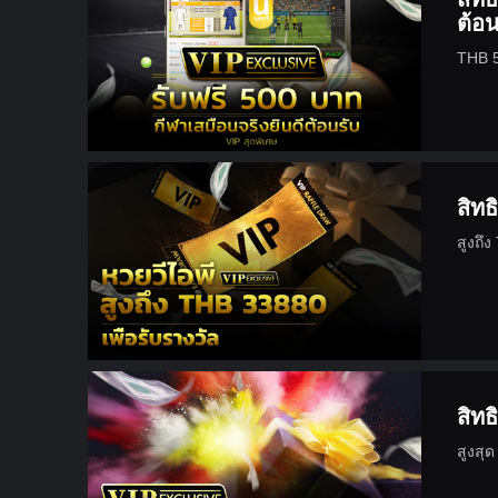
ต้อน
THB 5
สิทธ
สูงถึง
สิทธ
สูงสุ