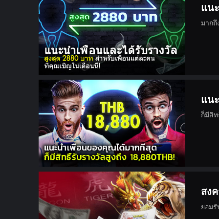
แนะ
มากถึ
แนะ
ก็มีสิ
สงค
ยอมรั