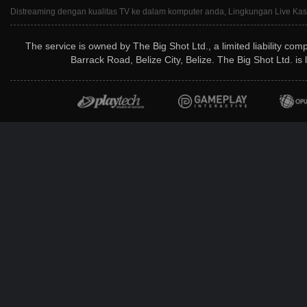
Distreaming dengan kualitas TV ke dalam komputer anda, Lingkungan Live Kas
The service is owned by The Big Shot Ltd., a limited liability co
Barrack Road, Belize City, Belize. The Big Shot Ltd. i