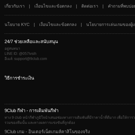
เกี่ยวกับเรา
|
เงื่อนไขและข้อตกลง
|
ติดต่อเรา
|
คำถามที่พบบ่อ
นโยบาย KYC
|
เงื่อนไขและข้อตกลง
|
นโยบายการเล่นเกมของผู้เ
24/7 ช่วยเหลือและสนับสนุน
อยู่สนทนา
LINE ID: @057lvsih
อีเมล์: support@9club.com
วิธีการชำระเงิน
9Club กีฬา - การเดิมพันกีฬา
ทาง 9 club หน้ากีฬาภูมิใจนำเสนอช่องทางการเดิมพันที่มีราคาน้ำที่ดีมาก เพื่อให้การว
รวมของทีมนั้น และทางผลการแข่งขันที่ถูกต้อง
9Club เกม - อินเตอร์เน็ตเกมส์คาสิโนของจริง